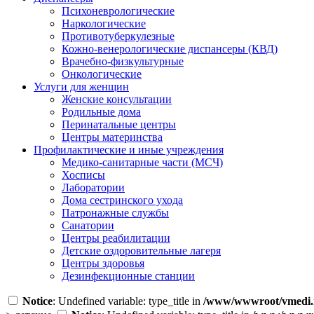
Психоневрологические
Наркологические
Противотуберкулезные
Кожно-венерологические диспансеры (КВД)
Врачебно-физкультурные
Онкологические
Услуги для женщин
Женские консультации
Родильные дома
Перинатальные центры
Центры материнства
Профилактические и иные учреждения
Медико-санитарные части (МСЧ)
Хосписы
Лаборатории
Дома сестринского ухода
Патронажные службы
Санатории
Центры реабилитации
Детские оздоровительные лагеря
Центры здоровья
Дезинфекционные станции
Notice
: Undefined variable: type_title in
/www/wwwroot/vmedi.r