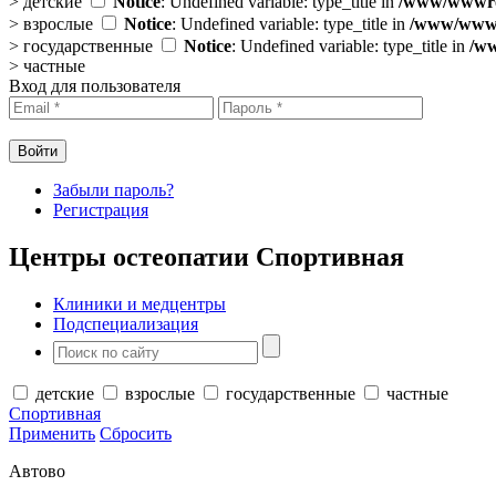
>
детские
Notice
: Undefined variable: type_title in
/www/wwwroo
>
взрослые
Notice
: Undefined variable: type_title in
/www/wwwro
>
государственные
Notice
: Undefined variable: type_title in
/ww
>
частные
Вход для пользователя
Забыли пароль?
Регистрация
Центры остеопатии Спортивная
Клиники и медцентры
Подспециализация
детские
взрослые
государственные
частные
Спортивная
Применить
Сбросить
Автово