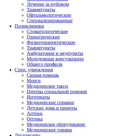
Лечение за рубежом
Травмпункты
Офтальмологические
Специализированные
Поликлиники
Стоматологические
Гериатрические
Физиотерапевтические
Травмпункты
Амбулатории и медпункты
Молодежные консультации
Общего профиля
Спец. учреждения
Скорая помощь
Морги
Медицинское такси
Центры социальной помощи
Интернаты
Медицинские справки
Детские дома и приюты
Аптеки
Оптика
Медицинское оборудование
Медицинские товары
Диспансеры