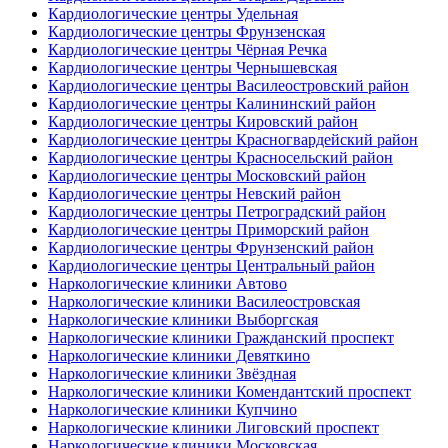
Кардиологические центры Удельная
Кардиологические центры Фрунзенская
Кардиологические центры Чёрная Речка
Кардиологические центры Чернышевская
Кардиологические центры Василеостровский район
Кардиологические центры Калининский район
Кардиологические центры Кировский район
Кардиологические центры Красногвардейский район
Кардиологические центры Красносельский район
Кардиологические центры Московский район
Кардиологические центры Невский район
Кардиологические центры Петроградский район
Кардиологические центры Приморский район
Кардиологические центры Фрунзенский район
Кардиологические центры Центральный район
Наркологические клиники Автово
Наркологические клиники Василеостровская
Наркологические клиники Выборгская
Наркологические клиники Гражданский проспект
Наркологические клиники Девяткино
Наркологические клиники Звёздная
Наркологические клиники Комендантский проспект
Наркологические клиники Купчино
Наркологические клиники Лиговский проспект
Наркологические клиники Московская