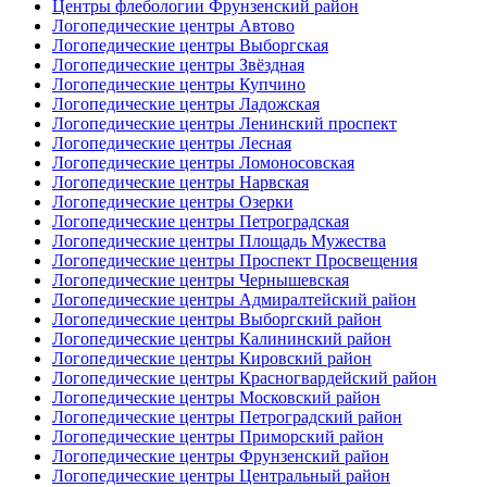
Центры флебологии Фрунзенский район
Логопедические центры Автово
Логопедические центры Выборгская
Логопедические центры Звёздная
Логопедические центры Купчино
Логопедические центры Ладожская
Логопедические центры Ленинский проспект
Логопедические центры Лесная
Логопедические центры Ломоносовская
Логопедические центры Нарвская
Логопедические центры Озерки
Логопедические центры Петроградская
Логопедические центры Площадь Мужества
Логопедические центры Проспект Просвещения
Логопедические центры Чернышевская
Логопедические центры Адмиралтейский район
Логопедические центры Выборгский район
Логопедические центры Калининский район
Логопедические центры Кировский район
Логопедические центры Красногвардейский район
Логопедические центры Московский район
Логопедические центры Петроградский район
Логопедические центры Приморский район
Логопедические центры Фрунзенский район
Логопедические центры Центральный район