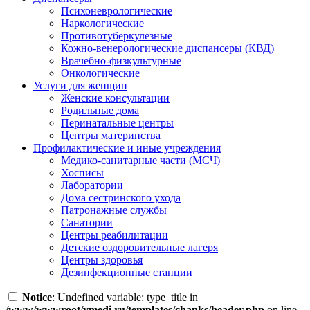
Психоневрологические
Наркологические
Противотуберкулезные
Кожно-венерологические диспансеры (КВД)
Врачебно-физкультурные
Онкологические
Услуги для женщин
Женские консультации
Родильные дома
Перинатальные центры
Центры материнства
Профилактические и иные учреждения
Медико-санитарные части (МСЧ)
Хосписы
Лаборатории
Дома сестринского ухода
Патронажные службы
Санатории
Центры реабилитации
Детские оздоровительные лагеря
Центры здоровья
Дезинфекционные станции
Notice
: Undefined variable: type_title in
/www/wwwroot/vmedi.ru/templates/chanks/header.php
on line