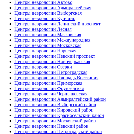
Центры неврологии Автово
Центры неврологии Адмиралтейская
Центры неврологии Выборгская
Центры неврологии Купчино
Центры неврологии Ленинский проспект
Центры неврологии Лесная
Центры неврологии Маяковская
Центры неврологии Международная
Центры неврологии Московская
Центры неврологии Нарвская
Центры неврологии Невский проспект
Центры неврологии Новочеркасская
Центры неврологии Озерки
Центры неврологии Петроградская
Центры неврологии Площадь Восстания
Центры неврологии Приморская
Центры неврологии Фрунзенская
Центры неврологии Чернышевская
Центры неврологии Адмиралтейский район
Центры неврологии Выборгский район
Центры неврологии Кировский район
Центры неврологии Красносельский район
Центры неврологии Московский район
Центры неврологии Невский район
Центры неврологии Петроградский район