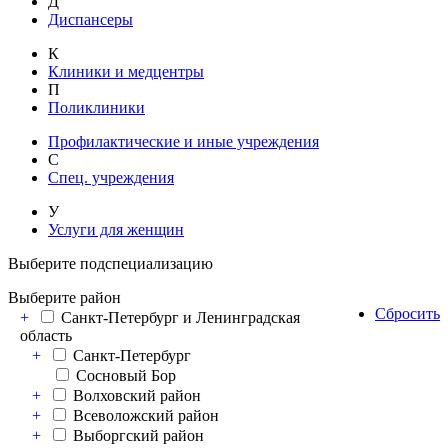
Д
Диспансеры
К
Клиники и медцентры
П
Поликлиники
Профилактические и иные учреждения
С
Спец. учреждения
У
Услуги для женщин
Выберите подспециализацию
Выберите район
Сбросить
+
Санкт-Петербург и Ленинградская
область
+
Санкт-Петербург
Сосновый Бор
+
Волховский район
+
Всеволожский район
+
Выборгский район