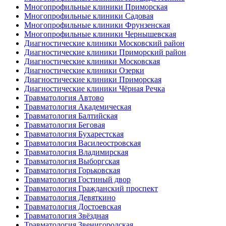
Многопрофильные клиники Приморская
Многопрофильные клиники Садовая
Многопрофильные клиники Фрунзенская
Многопрофильные клиники Чернышевская
Диагностические клиники Московский район
Диагностические клиники Приморский район
Диагностические клиники Московская
Диагностические клиники Озерки
Диагностические клиники Приморская
Диагностические клиники Чёрная Речка
Травматология Автово
Травматология Академическая
Травматология Балтийская
Травматология Беговая
Травматология Бухарестская
Травматология Василеостровская
Травматология Владимирская
Травматология Выборгская
Травматология Горьковская
Травматология Гостиный двор
Травматология Гражданский проспект
Травматология Девяткино
Травматология Достоевская
Травматология Звёздная
Травматология Звенигородская