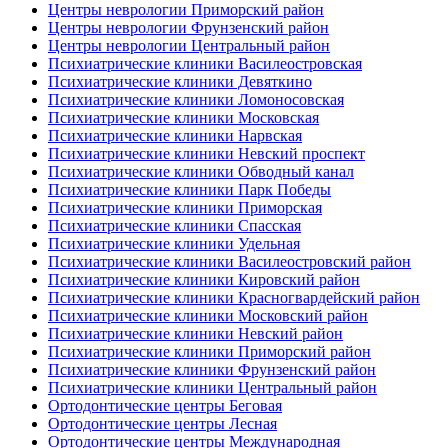
Центры неврологии Приморский район
Центры неврологии Фрунзенский район
Центры неврологии Центральный район
Психиатрические клиники Василеостровская
Психиатрические клиники Девяткино
Психиатрические клиники Ломоносовская
Психиатрические клиники Московская
Психиатрические клиники Нарвская
Психиатрические клиники Невский проспект
Психиатрические клиники Обводный канал
Психиатрические клиники Парк Победы
Психиатрические клиники Приморская
Психиатрические клиники Спасская
Психиатрические клиники Удельная
Психиатрические клиники Василеостровский район
Психиатрические клиники Кировский район
Психиатрические клиники Красногвардейский район
Психиатрические клиники Московский район
Психиатрические клиники Невский район
Психиатрические клиники Приморский район
Психиатрические клиники Фрунзенский район
Психиатрические клиники Центральный район
Ортодонтические центры Беговая
Ортодонтические центры Лесная
Ортодонтические центры Международная