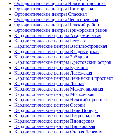
Ортодонтические центры Невский проспект
Ортодонтические центры Приморская
Ортодонтические центры Спасская
Ортодонтические центры Чернышевская
Ортодонтические центры Невский район
Ортодонтические центры Приморский район
Кардиологические центры Академическая
Кардиологические центры Беговая
Кардиологические центры Василеостровская
Кардиологические центры Владимирская
Кардиологические центры Звёздная
Кардиологические центры Крестовский остров
Кардиологические центры Купчино
Кардиологические центры Ладожская
Кардиологические центры Ленинский проспект
Кардиологические центры Лесная
Кардиологические центры Международная
Кардиологические центры Московская
Кардиологические центры Невский проспект
Кардиологические центры Озерки
Кардиологические центры Парк Победы
Кардиологические центры Петроградская
Кардиологические центры Пионерская
Кардиологические центры Приморская
Кардиологические центры Старая Деревня