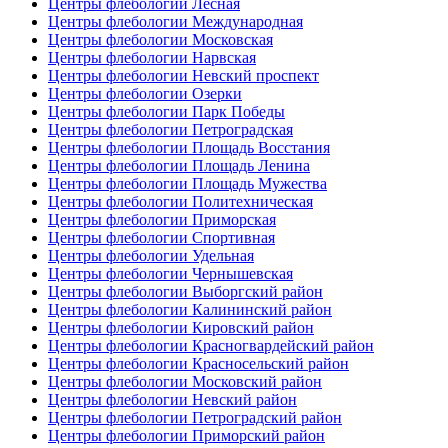
Центры флебологии Лесная
Центры флебологии Международная
Центры флебологии Московская
Центры флебологии Нарвская
Центры флебологии Невский проспект
Центры флебологии Озерки
Центры флебологии Парк Победы
Центры флебологии Петроградская
Центры флебологии Площадь Восстания
Центры флебологии Площадь Ленина
Центры флебологии Площадь Мужества
Центры флебологии Политехническая
Центры флебологии Приморская
Центры флебологии Спортивная
Центры флебологии Удельная
Центры флебологии Чернышевская
Центры флебологии Выборгский район
Центры флебологии Калининский район
Центры флебологии Кировский район
Центры флебологии Красногвардейский район
Центры флебологии Красносельский район
Центры флебологии Московский район
Центры флебологии Невский район
Центры флебологии Петроградский район
Центры флебологии Приморский район