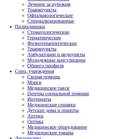
Лечение за рубежом
Травмпункты
Офтальмологические
Специализированные
Поликлиники
Стоматологические
Гериатрические
Физиотерапевтические
Травмпункты
Амбулатории и медпункты
Молодежные консультации
Общего профиля
Спец. учреждения
Скорая помощь
Морги
Медицинское такси
Центры социальной помощи
Интернаты
Медицинские справки
Детские дома и приюты
Аптеки
Оптика
Медицинское оборудование
Медицинские товары
Диспансеры