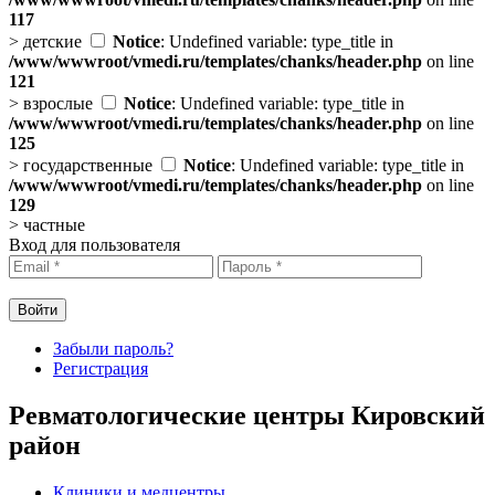
117
>
детские
Notice
: Undefined variable: type_title in
/www/wwwroot/vmedi.ru/templates/chanks/header.php
on line
121
>
взрослые
Notice
: Undefined variable: type_title in
/www/wwwroot/vmedi.ru/templates/chanks/header.php
on line
125
>
государственные
Notice
: Undefined variable: type_title in
/www/wwwroot/vmedi.ru/templates/chanks/header.php
on line
129
>
частные
Вход для пользователя
Забыли пароль?
Регистрация
Ревматологические центры Кировский
район
Клиники и медцентры