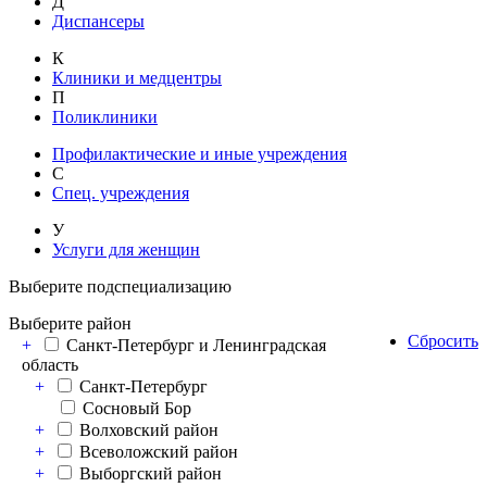
Д
Диспансеры
К
Клиники и медцентры
П
Поликлиники
Профилактические и иные учреждения
С
Спец. учреждения
У
Услуги для женщин
Выберите подспециализацию
Выберите район
Сбросить
+
Санкт-Петербург и Ленинградская
область
+
Санкт-Петербург
Сосновый Бор
+
Волховский район
+
Всеволожский район
+
Выборгский район