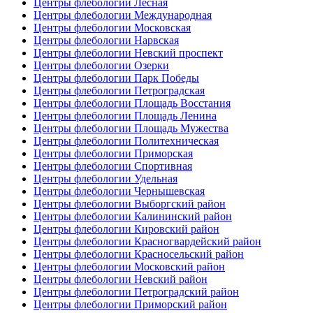
Центры флебологии Лесная
Центры флебологии Международная
Центры флебологии Московская
Центры флебологии Нарвская
Центры флебологии Невский проспект
Центры флебологии Озерки
Центры флебологии Парк Победы
Центры флебологии Петроградская
Центры флебологии Площадь Восстания
Центры флебологии Площадь Ленина
Центры флебологии Площадь Мужества
Центры флебологии Политехническая
Центры флебологии Приморская
Центры флебологии Спортивная
Центры флебологии Удельная
Центры флебологии Чернышевская
Центры флебологии Выборгский район
Центры флебологии Калининский район
Центры флебологии Кировский район
Центры флебологии Красногвардейский район
Центры флебологии Красносельский район
Центры флебологии Московский район
Центры флебологии Невский район
Центры флебологии Петроградский район
Центры флебологии Приморский район