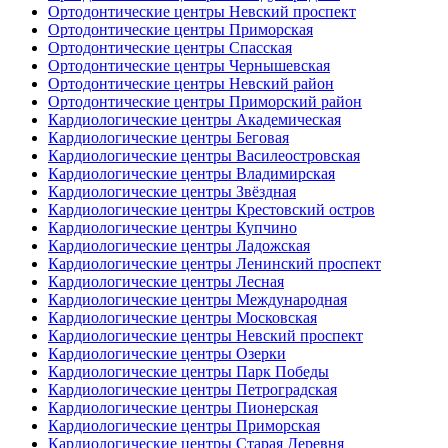
Ортодонтические центры Невский проспект
Ортодонтические центры Приморская
Ортодонтические центры Спасская
Ортодонтические центры Чернышевская
Ортодонтические центры Невский район
Ортодонтические центры Приморский район
Кардиологические центры Академическая
Кардиологические центры Беговая
Кардиологические центры Василеостровская
Кардиологические центры Владимирская
Кардиологические центры Звёздная
Кардиологические центры Крестовский остров
Кардиологические центры Купчино
Кардиологические центры Ладожская
Кардиологические центры Ленинский проспект
Кардиологические центры Лесная
Кардиологические центры Международная
Кардиологические центры Московская
Кардиологические центры Невский проспект
Кардиологические центры Озерки
Кардиологические центры Парк Победы
Кардиологические центры Петроградская
Кардиологические центры Пионерская
Кардиологические центры Приморская
Кардиологические центры Старая Деревня