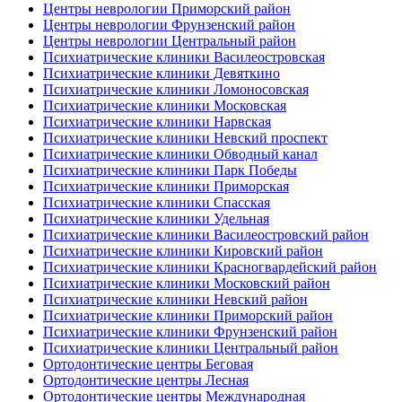
Центры неврологии Приморский район
Центры неврологии Фрунзенский район
Центры неврологии Центральный район
Психиатрические клиники Василеостровская
Психиатрические клиники Девяткино
Психиатрические клиники Ломоносовская
Психиатрические клиники Московская
Психиатрические клиники Нарвская
Психиатрические клиники Невский проспект
Психиатрические клиники Обводный канал
Психиатрические клиники Парк Победы
Психиатрические клиники Приморская
Психиатрические клиники Спасская
Психиатрические клиники Удельная
Психиатрические клиники Василеостровский район
Психиатрические клиники Кировский район
Психиатрические клиники Красногвардейский район
Психиатрические клиники Московский район
Психиатрические клиники Невский район
Психиатрические клиники Приморский район
Психиатрические клиники Фрунзенский район
Психиатрические клиники Центральный район
Ортодонтические центры Беговая
Ортодонтические центры Лесная
Ортодонтические центры Международная