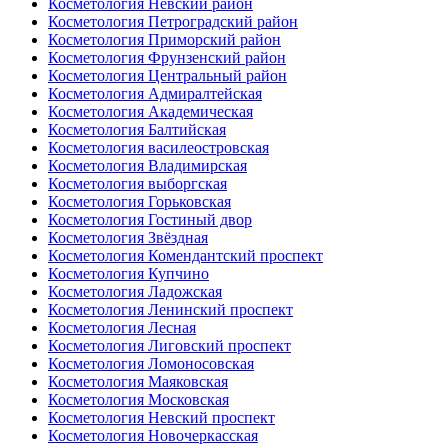
Косметология Невский район
Косметология Петроградский район
Косметология Приморский район
Косметология Фрунзенский район
Косметология Центральный район
Косметология Адмиралтейская
Косметология Академическая
Косметология Балтийская
Косметология василеостровская
Косметология Владимирская
Косметология выборгская
Косметология Горьковская
Косметология Гостиный двор
Косметология Звёздная
Косметология Комендантский проспект
Косметология Купчино
Косметология Ладожская
Косметология Ленинский проспект
Косметология Лесная
Косметология Лиговский проспект
Косметология Ломоносовская
Косметология Маяковская
Косметология Московская
Косметология Невский проспект
Косметология Новочеркасская