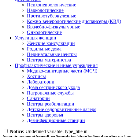
Психоневрологические
Наркологические
Противотуберкулезные
Кожно-венерологические диспансеры (КВД)
Врачебно-физкультурные
Онкологические
Услуги для женщин
Женские консультации
Родильные дома
Перинатальные центры
Центры материнства
Профилактические и иные учреждения
Медико-санитарные части (МСЧ)
Хосписы
Лаборатории
Дома сестринского ухода
Патронажные службы
Санатории
Центры реабилитации
Детские оздоровительные лагеря
Центры здоровья
Дезинфекционные станции
Notice
: Undefined variable: type_title in
/www/wwwroot/vmedi.ru/templates/chanks/header.php
on line