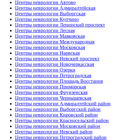
Центры неврологии Автово
Центры неврологии Адмиралтейская
Центры неврологии Выборгская
Центры неврологии Купчино
Центры неврологии Ленинский проспект
Центры неврологии Лесная
Центры неврологии Маяковская
Центры неврологии Международная
Центры неврологии Московская
Центры неврологии Нарвская
Центры неврологии Невский проспект
Центры неврологии Новочеркасская
Центры неврологии Озерки
Центры неврологии Петроградская
Центры неврологии Площадь Восстания
Центры неврологии Приморская
Центры неврологии Фрунзенская
Центры неврологии Чернышевская
Центры неврологии Адмиралтейский район
Центры неврологии Выборгский район
Центры неврологии Кировский район
Центры неврологии Красносельский район
Центры неврологии Московский район
Центры неврологии Невский район
Центры неврологии Петроградский район