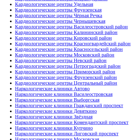
Кардиологические центры Удельная
Кардиологические центры Фрунзенская
Кардиологические центры Чёрная Речка
Кардиологические центры Чернышевская
Кардиологические центры Василеостровский район
Кардиологические центры Калининский район
Кардиологические центры Кировский район
Кардиологические центры Красногвардейский район
Кардиологические центры Красносельский район
Кардиологические центры Московский район
Кардиологические центры Невский район
Кардиологические центры Петроградский район
Кардиологические центры Приморский район
Кардиологические центры Фрунзенский район
Кардиологические центры Центральный район
Наркологические клиники Автово
Наркологические клиники Василеостровская
Наркологические клиники Выборгская
Наркологические клиники Гражданский проспект
Наркологические клиники Девяткино
Наркологические клиники Звёздная
Наркологические клиники Комендантский проспект
Наркологические клиники Купчино
Наркологические клиники Лиговский проспект
Наркологические клиники Московская