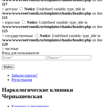
117
>
детские
Notice
: Undefined variable: type_title in
/www/wwwroot/vmedi.ru/templates/chanks/header.php
on line
121
>
взрослые
Notice
: Undefined variable: type_title in
/www/wwwroot/vmedi.ru/templates/chanks/header.php
on line
125
>
государственные
Notice
: Undefined variable: type_title in
/www/wwwroot/vmedi.ru/templates/chanks/header.php
on line
129
>
частные
Вход для пользователя
Забыли пароль?
Регистрация
Наркологические клиники
Чернышевская
Клиники и медцентры