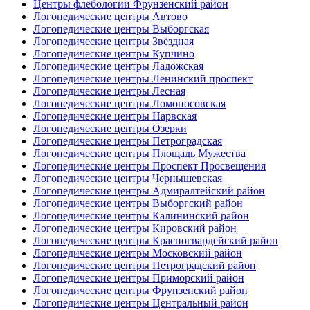
Центры флебологии Фрунзенский район
Логопедические центры Автово
Логопедические центры Выборгская
Логопедические центры Звёздная
Логопедические центры Купчино
Логопедические центры Ладожская
Логопедические центры Ленинский проспект
Логопедические центры Лесная
Логопедические центры Ломоносовская
Логопедические центры Нарвская
Логопедические центры Озерки
Логопедические центры Петроградская
Логопедические центры Площадь Мужества
Логопедические центры Проспект Просвещения
Логопедические центры Чернышевская
Логопедические центры Адмиралтейский район
Логопедические центры Выборгский район
Логопедические центры Калининский район
Логопедические центры Кировский район
Логопедические центры Красногвардейский район
Логопедические центры Московский район
Логопедические центры Петроградский район
Логопедические центры Приморский район
Логопедические центры Фрунзенский район
Логопедические центры Центральный район