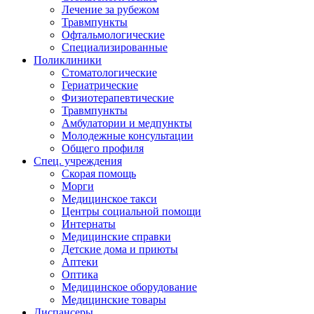
Лечение за рубежом
Травмпункты
Офтальмологические
Специализированные
Поликлиники
Стоматологические
Гериатрические
Физиотерапевтические
Травмпункты
Амбулатории и медпункты
Молодежные консультации
Общего профиля
Спец. учреждения
Скорая помощь
Морги
Медицинское такси
Центры социальной помощи
Интернаты
Медицинские справки
Детские дома и приюты
Аптеки
Оптика
Медицинское оборудование
Медицинские товары
Диспансеры