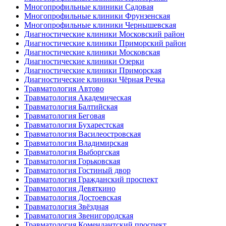
Многопрофильные клиники Садовая
Многопрофильные клиники Фрунзенская
Многопрофильные клиники Чернышевская
Диагностические клиники Московский район
Диагностические клиники Приморский район
Диагностические клиники Московская
Диагностические клиники Озерки
Диагностические клиники Приморская
Диагностические клиники Чёрная Речка
Травматология Автово
Травматология Академическая
Травматология Балтийская
Травматология Беговая
Травматология Бухарестская
Травматология Василеостровская
Травматология Владимирская
Травматология Выборгская
Травматология Горьковская
Травматология Гостиный двор
Травматология Гражданский проспект
Травматология Девяткино
Травматология Достоевская
Травматология Звёздная
Травматология Звенигородская
Травматология Комендантский проспект