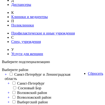
Д
Диспансеры
К
Клиники и медцентры
П
Поликлиники
Профилактические и иные учреждения
С
Спец. учреждения
У
Услуги для женщин
Выберите подспециализацию
Выберите район
Сбросить
+
Санкт-Петербург и Ленинградская
область
+
Санкт-Петербург
Сосновый Бор
+
Волховский район
+
Всеволожский район
+
Выборгский район