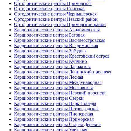
Ортодонтические центры Приморская
Ортодонтические центры Спасская
Ортодонтические центры Чернышевская
Ортодонтические центры Невский район
Ортодонтические центры Приморский район
Кардиологические центры Академическая
Кардиологические центры Беговая
Кардиологические центры Василеостровская
Кардиологические центры Владимирская
Кардиологические центры Звёздная
Кардиологические центры Крестовский остров
Кардиологические центры Купчино
Кардиологические центры Ладожская
Кардиологические центры Ленинский проспект
Кардиологические центры Лесная
Кардиологические центры Международная
Кардиологические центры Московская
Кардиологические центры Невский проспект
Кардиологические центры Озерки
Кардиологические центры Парк Победы
Кардиологические центры Петроградская
Кардиологические центры Пионерская
Кардиологические центры Приморская
Кардиологические центры Старая Деревня
Кардиологические центры Удельная