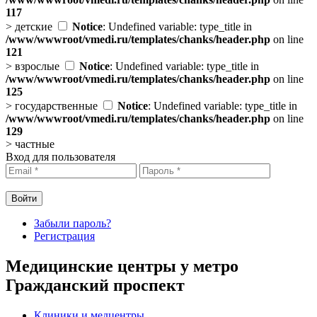
117
>
детские
Notice
: Undefined variable: type_title in
/www/wwwroot/vmedi.ru/templates/chanks/header.php
on line
121
>
взрослые
Notice
: Undefined variable: type_title in
/www/wwwroot/vmedi.ru/templates/chanks/header.php
on line
125
>
государственные
Notice
: Undefined variable: type_title in
/www/wwwroot/vmedi.ru/templates/chanks/header.php
on line
129
>
частные
Вход для пользователя
Забыли пароль?
Регистрация
Медицинские центры у метро
Гражданский проспект
Клиники и медцентры