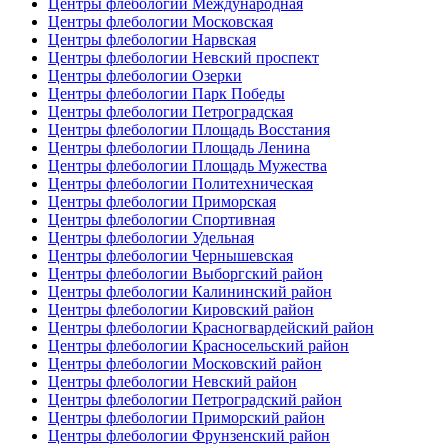
Центры флебологии Международная
Центры флебологии Московская
Центры флебологии Нарвская
Центры флебологии Невский проспект
Центры флебологии Озерки
Центры флебологии Парк Победы
Центры флебологии Петроградская
Центры флебологии Площадь Восстания
Центры флебологии Площадь Ленина
Центры флебологии Площадь Мужества
Центры флебологии Политехническая
Центры флебологии Приморская
Центры флебологии Спортивная
Центры флебологии Удельная
Центры флебологии Чернышевская
Центры флебологии Выборгский район
Центры флебологии Калининский район
Центры флебологии Кировский район
Центры флебологии Красногвардейский район
Центры флебологии Красносельский район
Центры флебологии Московский район
Центры флебологии Невский район
Центры флебологии Петроградский район
Центры флебологии Приморский район
Центры флебологии Фрунзенский район