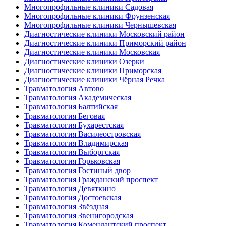
Многопрофильные клиники Садовая
Многопрофильные клиники Фрунзенская
Многопрофильные клиники Чернышевская
Диагностические клиники Московский район
Диагностические клиники Приморский район
Диагностические клиники Московская
Диагностические клиники Озерки
Диагностические клиники Приморская
Диагностические клиники Чёрная Речка
Травматология Автово
Травматология Академическая
Травматология Балтийская
Травматология Беговая
Травматология Бухарестская
Травматология Василеостровская
Травматология Владимирская
Травматология Выборгская
Травматология Горьковская
Травматология Гостиный двор
Травматология Гражданский проспект
Травматология Девяткино
Травматология Достоевская
Травматология Звёздная
Травматология Звенигородская
Травматология Комендантский проспект