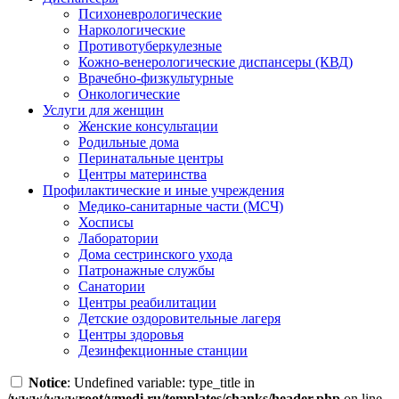
Психоневрологические
Наркологические
Противотуберкулезные
Кожно-венерологические диспансеры (КВД)
Врачебно-физкультурные
Онкологические
Услуги для женщин
Женские консультации
Родильные дома
Перинатальные центры
Центры материнства
Профилактические и иные учреждения
Медико-санитарные части (МСЧ)
Хосписы
Лаборатории
Дома сестринского ухода
Патронажные службы
Санатории
Центры реабилитации
Детские оздоровительные лагеря
Центры здоровья
Дезинфекционные станции
Notice
: Undefined variable: type_title in
/www/wwwroot/vmedi.ru/templates/chanks/header.php
on line