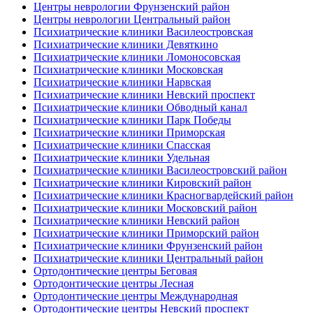
Центры неврологии Фрунзенский район
Центры неврологии Центральный район
Психиатрические клиники Василеостровская
Психиатрические клиники Девяткино
Психиатрические клиники Ломоносовская
Психиатрические клиники Московская
Психиатрические клиники Нарвская
Психиатрические клиники Невский проспект
Психиатрические клиники Обводный канал
Психиатрические клиники Парк Победы
Психиатрические клиники Приморская
Психиатрические клиники Спасская
Психиатрические клиники Удельная
Психиатрические клиники Василеостровский район
Психиатрические клиники Кировский район
Психиатрические клиники Красногвардейский район
Психиатрические клиники Московский район
Психиатрические клиники Невский район
Психиатрические клиники Приморский район
Психиатрические клиники Фрунзенский район
Психиатрические клиники Центральный район
Ортодонтические центры Беговая
Ортодонтические центры Лесная
Ортодонтические центры Международная
Ортодонтические центры Невский проспект