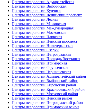
Центры неврологии Адмиралтейская
Центры неврологии Выборгская
Центры неврологии Купчино
Центры неврологии Ленинский проспект
Центры неврологии Лесная
Центры неврологии Маяковская
Центры неврологии Международная
Центры неврологии Московская
Центры неврологии Нарвская
Центры неврологии Невский проспект
Центры неврологии Новочеркасская
Центры неврологии Озерки
Центры неврологии Петроградская
Центры неврологии Площадь Восстания
Центры неврологии Приморская
Центры неврологии Фрунзенская
Центры неврологии Чернышевская
Центры неврологии Адмиралтейский район
Центры неврологии Выборгский район
Центры неврологии Кировский район
Центры неврологии Красносельский район
Центры неврологии Московский район
Центры неврологии Невский район
Центры неврологии Петроградский район
Центры неврологии Приморский район