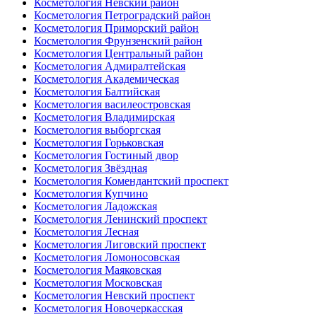
Косметология Невский район
Косметология Петроградский район
Косметология Приморский район
Косметология Фрунзенский район
Косметология Центральный район
Косметология Адмиралтейская
Косметология Академическая
Косметология Балтийская
Косметология василеостровская
Косметология Владимирская
Косметология выборгская
Косметология Горьковская
Косметология Гостиный двор
Косметология Звёздная
Косметология Комендантский проспект
Косметология Купчино
Косметология Ладожская
Косметология Ленинский проспект
Косметология Лесная
Косметология Лиговский проспект
Косметология Ломоносовская
Косметология Маяковская
Косметология Московская
Косметология Невский проспект
Косметология Новочеркасская