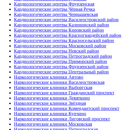
Кардиологические центры Фрунзенская
Кардиологические центры Чёрная Речка
Кардиологические центры Чернышевская
Кардиологические центры Василеостровский район
Кардиологические центры Калининский район
Кардиологические центры Кировский район
Кардиологические центры Красногвардейский район
Кардиологические центры Красносельский район
Кардиологические центры Московский район
Кардиологические центры Невский район
Кардиологические центры Петроградский район
Кардиологические центры Приморский район
Кардиологические центры Фрунзенский район
Кардиологические центры Центральный район
Наркологические клиники Автово
Наркологические клиники Василеостровская
Наркологические клиники Выборгская
Наркологические клиники Гражданский проспект
Наркологические клиники Девяткино
Наркологические клиники Звёздная
Наркологические клиники Комендантский проспект
Наркологические клиники Купчино
Наркологические клиники Лиговский проспект
Наркологические клиники Московская
Наркологические клиники Петроградская