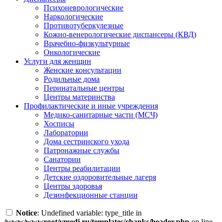
Психоневрологические
Наркологические
Противотуберкулезные
Кожно-венерологические диспансеры (КВД)
Врачебно-физкультурные
Онкологические
Услуги для женщин
Женские консультации
Родильные дома
Перинатальные центры
Центры материнства
Профилактические и иные учреждения
Медико-санитарные части (МСЧ)
Хосписы
Лаборатории
Дома сестринского ухода
Патронажные службы
Санатории
Центры реабилитации
Детские оздоровительные лагеря
Центры здоровья
Дезинфекционные станции
Notice
: Undefined variable: type_title in
/www/wwwroot/vmedi.ru/templates/chanks/header.php
on line