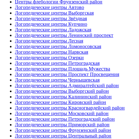
Центры флебологии Фрунзенский район
Логопедические центры Автово
Логопедические центры Выборгская
Логопедические центры Звёздная
Логопедические центры Купчино
Логопедические центры Ладожская
Логопедические центры Ленинский проспект
Логопедические центры Лесная
Логопедические центры Ломоносовская
Логопедические центры Нарвская
Логопедические центры Озерки
Логопедические центры Петроградская
Логопедические центры Площадь Мужества
Логопедические центры Проспект Просвещения
Логопедические центры Чернышевская
Логопедические центры Адмиралтейский район
Логопедические центры Выборгский район
Логопедические центры Калининский район
Логопедические центры Кировский район
Логопедические центры Красногвардейский район
Логопедические центры Московский район
Логопедические центры Петроградский район
Логопедические центры Приморский район
Логопедические центры Фрунзенский район
Логопедические центры Центральный район