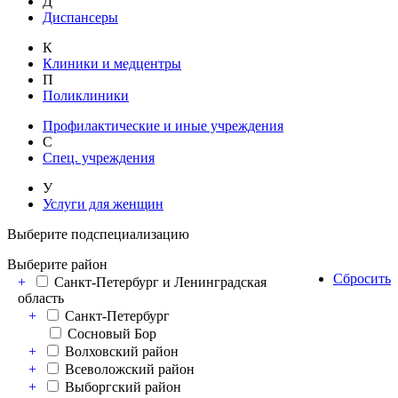
Д
Диспансеры
К
Клиники и медцентры
П
Поликлиники
Профилактические и иные учреждения
С
Спец. учреждения
У
Услуги для женщин
Выберите подспециализацию
Выберите район
Сбросить
+
Санкт-Петербург и Ленинградская
область
+
Санкт-Петербург
Сосновый Бор
+
Волховский район
+
Всеволожский район
+
Выборгский район