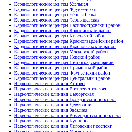
Кардиологические центры Удельная
Кардиологические центры Фрунзенская
Кардиологические центры Чёрная Речка
Кардиологические центры Чернышевская
Кардиологические центры Василеостровский район
Кардиологические центры Калининский район
Кардиологические центры Кировский район
Кардиологические центры Красногвардейский район
Кардиологические центры Красносельский район
Кардиологические центры Московский район
Кардиологические центры Невский район
Кардиологические центры Петроградский район
Кардиологические центры Приморский район
Кардиологические центры Фрунзенский район
Кардиологические центры Центральный район
Наркологические клиники Автово
Наркологические клиники Василеостровская
Наркологические клиники Выборгская
Наркологические клиники Гражданский проспект
Наркологические клиники Девяткино
Наркологические клиники Звёздная
Наркологические клиники Комендантский проспект
Наркологические клиники Купчино
Наркологические клиники Лиговский проспект
Наркологические клиники Московская