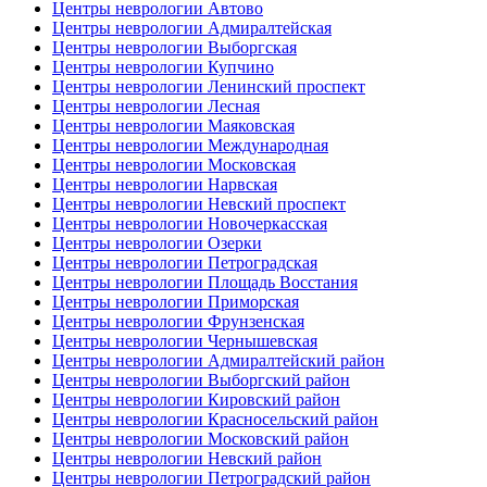
Центры неврологии Автово
Центры неврологии Адмиралтейская
Центры неврологии Выборгская
Центры неврологии Купчино
Центры неврологии Ленинский проспект
Центры неврологии Лесная
Центры неврологии Маяковская
Центры неврологии Международная
Центры неврологии Московская
Центры неврологии Нарвская
Центры неврологии Невский проспект
Центры неврологии Новочеркасская
Центры неврологии Озерки
Центры неврологии Петроградская
Центры неврологии Площадь Восстания
Центры неврологии Приморская
Центры неврологии Фрунзенская
Центры неврологии Чернышевская
Центры неврологии Адмиралтейский район
Центры неврологии Выборгский район
Центры неврологии Кировский район
Центры неврологии Красносельский район
Центры неврологии Московский район
Центры неврологии Невский район
Центры неврологии Петроградский район