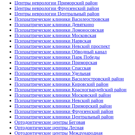
Центры неврологии Приморский район
Центры неврологии Фрунзенский район
Центры неврологии Центральный район
Психиатрические клиники Василеостровская
Психиатрические клиники Девяткино
Психиатрические клиники Ломоносовская
Психиатрические клиники Московская
Психиатрические клиники Нарвская
Психиатрические клиники Невский проспект
Психиатрические клиники Обводный канал
Психиатрические клиники Парк Победы
Психиатрические клиники Приморская
Психиатрические клиники Спасская
Психиатрические клиники Удельная
Психиатрические клиники Василеостровский район
Психиатрические клиники Кировский район
Психиатрические клиники Красногвардейский район
Психиатрические клиники Московский район
Психиатрические клиники Невский район
Психиатрические клиники Приморский район
Психиатрические клиники Фрунзенский район
Психиатрические клиники Центральный район
Ортодонтические центры Беговая
Ортодонтические центры Лесная
Ортодонтические центры Международная