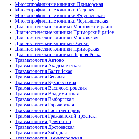
Многопрофильные клиники Приморская
Многопрофильные клиники Садовая
Многопрофильные клиники Фрунзенская
Многопрофильные клиники Чернышевская
Диагностические клиники Московский район
Диагностические клиники Приморский район
Диагностические клиники Московская
Диагностические клиники Озерки
Диагностические клиники Приморская
Диагностические клиники Чёрная Речка
Травматология Автово
Травматология Академическая
Травматология Балтийская
Травматология Беговая
Травматология Бухарестская
Травматология Василеостровская
Травматология Владимирская
Травматология Выборгская
Травматология Горьковская
Травматология Гостиный двор
Травматология Гражданский проспект
Травматология Девяткино
Травматология Достоевская
Травматология Звёздная
Травматология Звенигородская