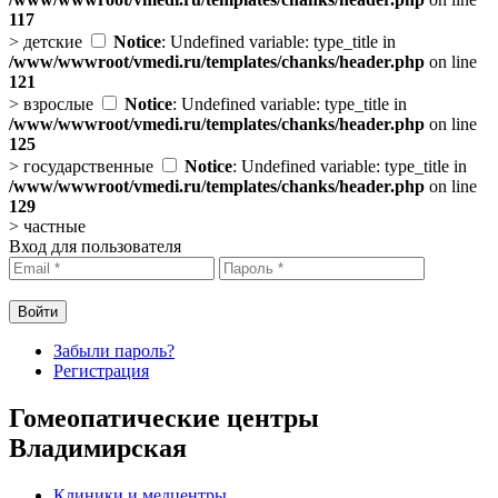
117
>
детские
Notice
: Undefined variable: type_title in
/www/wwwroot/vmedi.ru/templates/chanks/header.php
on line
121
>
взрослые
Notice
: Undefined variable: type_title in
/www/wwwroot/vmedi.ru/templates/chanks/header.php
on line
125
>
государственные
Notice
: Undefined variable: type_title in
/www/wwwroot/vmedi.ru/templates/chanks/header.php
on line
129
>
частные
Вход для пользователя
Забыли пароль?
Регистрация
Гомеопатические центры
Владимирская
Клиники и медцентры