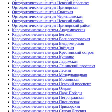
Ортодонтические центры Невский проспект
Ортодонтические центры Приморская
Ортодонтические центры Спасская
Ортодонтические центры Чернышевская
Ортодонтические центры Невский район
Ортодонтические центры Приморский район
Кардиологические центры Академическая
Кардиологические центры Беговая
Кардиологические центры Василеостровская
Кардиологические центры Владимирская
Кардиологические центры Звёздная
Кардиологические центры Крестовский остров
Кардиологические центры Купчино
Кардиологические центры Ладожская
Кардиологические центры Ленинский проспект
Кардиологические центры Лесная
Кардиологические центры Международная
Кардиологические центры Московская
Кардиологические центры Невский проспект
Кардиологические центры Озерки
Кардиологические центры Парк Победы
Кардиологические центры Петроградская
Кардиологические центры Пионерская
Кардиологические центры Приморская
Кардиологические центры Старая Деревня