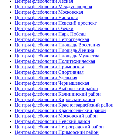
Центры флебологии Лесная
Центры флебологии Международная
Центры флебологии Московская
Центры флебологии Нарвская
Центры флебологии Невский проспект
Центры флебологии Озерки
Центры флебологии Парк Победы
Центры флебологии Петроградская
Центры флебологии Площадь Восстания
Центры флебологии Площадь Ленина
Центры флебологии Площадь Мужества
Центры флебологии Политехническая
Центры флебологии Приморская
Центры флебологии Спортивная
Центры флебологии Удельная
Центры флебологии Чернышевская
Центры флебологии Выборгский район
Центры флебологии Калининский район
Центры флебологии Кировский район
Центры флебологии Красногвардейский район
Центры флебологии Красносельский район
Центры флебологии Московский район
Центры флебологии Невский район
Центры флебологии Петроградский район
Центры флебологии Приморский район