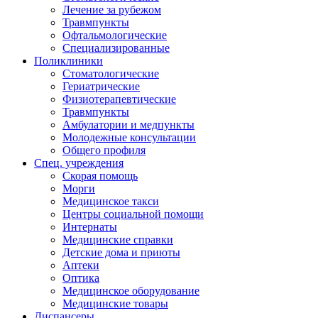
Лечение за рубежом
Травмпункты
Офтальмологические
Специализированные
Поликлиники
Стоматологические
Гериатрические
Физиотерапевтические
Травмпункты
Амбулатории и медпункты
Молодежные консультации
Общего профиля
Спец. учреждения
Скорая помощь
Морги
Медицинское такси
Центры социальной помощи
Интернаты
Медицинские справки
Детские дома и приюты
Аптеки
Оптика
Медицинское оборудование
Медицинские товары
Диспансеры