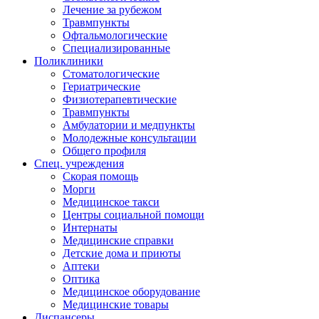
Лечение за рубежом
Травмпункты
Офтальмологические
Специализированные
Поликлиники
Стоматологические
Гериатрические
Физиотерапевтические
Травмпункты
Амбулатории и медпункты
Молодежные консультации
Общего профиля
Спец. учреждения
Скорая помощь
Морги
Медицинское такси
Центры социальной помощи
Интернаты
Медицинские справки
Детские дома и приюты
Аптеки
Оптика
Медицинское оборудование
Медицинские товары
Диспансеры