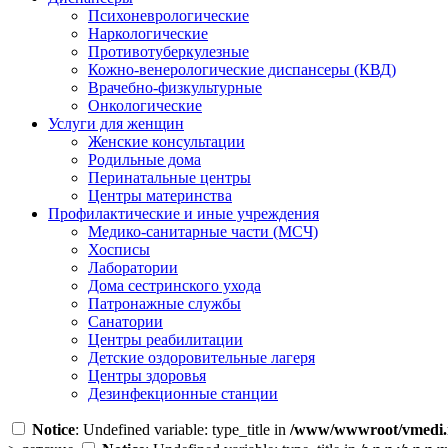
Психоневрологические
Наркологические
Противотуберкулезные
Кожно-венерологические диспансеры (КВД)
Врачебно-физкультурные
Онкологические
Услуги для женщин
Женские консультации
Родильные дома
Перинатальные центры
Центры материнства
Профилактические и иные учреждения
Медико-санитарные части (МСЧ)
Хосписы
Лаборатории
Дома сестринского ухода
Патронажные службы
Санатории
Центры реабилитации
Детские оздоровительные лагеря
Центры здоровья
Дезинфекционные станции
Notice
: Undefined variable: type_title in
/www/wwwroot/vmedi.r