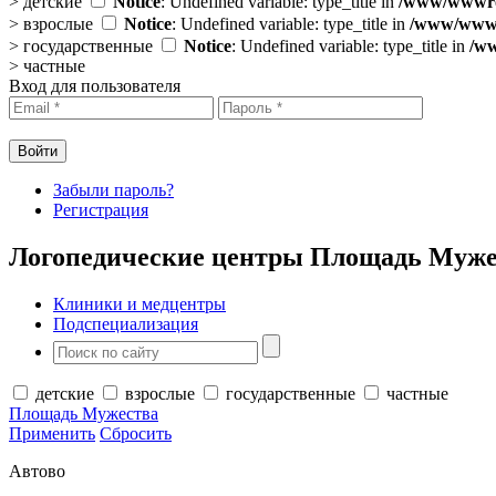
>
детские
Notice
: Undefined variable: type_title in
/www/wwwroo
>
взрослые
Notice
: Undefined variable: type_title in
/www/wwwro
>
государственные
Notice
: Undefined variable: type_title in
/ww
>
частные
Вход для пользователя
Забыли пароль?
Регистрация
Логопедические центры Площадь Муже
Клиники и медцентры
Подспециализация
детские
взрослые
государственные
частные
Площадь Мужества
Применить
Сбросить
Автово