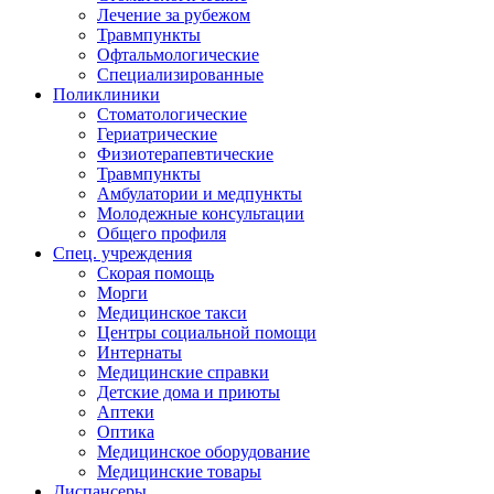
Лечение за рубежом
Травмпункты
Офтальмологические
Специализированные
Поликлиники
Стоматологические
Гериатрические
Физиотерапевтические
Травмпункты
Амбулатории и медпункты
Молодежные консультации
Общего профиля
Спец. учреждения
Скорая помощь
Морги
Медицинское такси
Центры социальной помощи
Интернаты
Медицинские справки
Детские дома и приюты
Аптеки
Оптика
Медицинское оборудование
Медицинские товары
Диспансеры