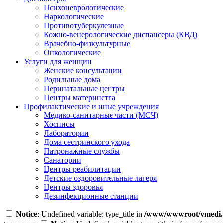
Психоневрологические
Наркологические
Противотуберкулезные
Кожно-венерологические диспансеры (КВД)
Врачебно-физкультурные
Онкологические
Услуги для женщин
Женские консультации
Родильные дома
Перинатальные центры
Центры материнства
Профилактические и иные учреждения
Медико-санитарные части (МСЧ)
Хосписы
Лаборатории
Дома сестринского ухода
Патронажные службы
Санатории
Центры реабилитации
Детские оздоровительные лагеря
Центры здоровья
Дезинфекционные станции
Notice
: Undefined variable: type_title in
/www/wwwroot/vmedi.r