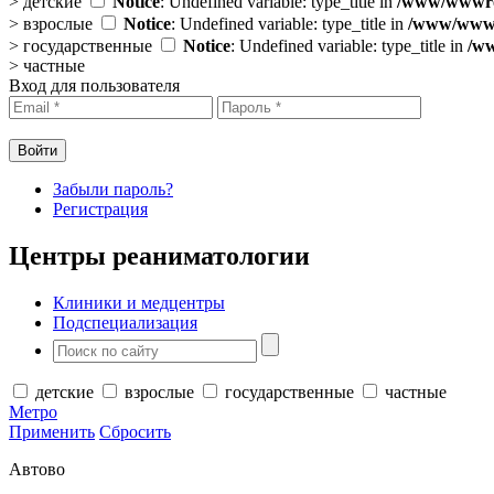
>
детские
Notice
: Undefined variable: type_title in
/www/wwwroo
>
взрослые
Notice
: Undefined variable: type_title in
/www/wwwro
>
государственные
Notice
: Undefined variable: type_title in
/ww
>
частные
Вход для пользователя
Забыли пароль?
Регистрация
Центры реаниматологии
Клиники и медцентры
Подспециализация
детские
взрослые
государственные
частные
Метро
Применить
Сбросить
Автово