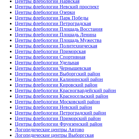
Центры флебологии Нарвская
Центры флебологии Невский проспект
Центры флебологии Озерки
Центры флебологии Парк Победы
Центры флебологии Петроградская
Центры флебологии Площадь Восстания
Центры флебологии Площадь Ленина
Центры флебологии Площадь Мужества
Центры флебологии Политехническая
Центры флебологии Приморская
Центры флебологии Спортивная
Центры флебологии Удельная
Центры флебологии Чернышевская
Центры флебологии Выборгский район
Центры флебологии Калининский район
Центры флебологии Кировский район
Центры флебологии Красногвардейский район
Центры флебологии Красносельский район
Центры флебологии Московский район
Центры флебологии Невский район
Центры флебологии Петроградский район
Центры флебологии Приморский район
Центры флебологии Фрунзенский район
Логопедические центры Автово
Логопедические центры Выборгская