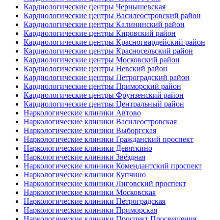
Кардиологические центры Чернышевская
Кардиологические центры Василеостровский район
Кардиологические центры Калининский район
Кардиологические центры Кировский район
Кардиологические центры Красногвардейский район
Кардиологические центры Красносельский район
Кардиологические центры Московский район
Кардиологические центры Невский район
Кардиологические центры Петроградский район
Кардиологические центры Приморский район
Кардиологические центры Фрунзенский район
Кардиологические центры Центральный район
Наркологические клиники Автово
Наркологические клиники Василеостровская
Наркологические клиники Выборгская
Наркологические клиники Гражданский проспект
Наркологические клиники Девяткино
Наркологические клиники Звёздная
Наркологические клиники Комендантский проспект
Наркологические клиники Купчино
Наркологические клиники Лиговский проспект
Наркологические клиники Московская
Наркологические клиники Петроградская
Наркологические клиники Приморская
Наркологические клиники Проспект Просвещения