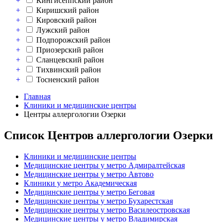
+
Кингисеппский район
+
Киришский район
+
Кировский район
+
Лужский район
+
Подпорожский район
+
Приозерский район
+
Сланцевский район
+
Тихвинский район
+
Тосненский район
Главная
Клиники и медицинские центры
Центры аллергологии Озерки
Список Центров аллергологии Озерки
Клиники и медицинские центры
Медицинские центры у метро Адмиралтейская
Медицинские центры у метро Автово
Клиники у метро Академическая
Медицинские центры у метро Беговая
Медицинские центры у метро Бухарестская
Медицинские центры у метро Василеостровская
Медицинские центры у метро Владимирская