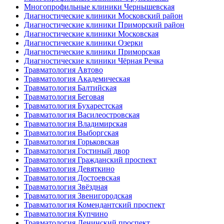
Многопрофильные клиники Чернышевская
Диагностические клиники Московский район
Диагностические клиники Приморский район
Диагностические клиники Московская
Диагностические клиники Озерки
Диагностические клиники Приморская
Диагностические клиники Чёрная Речка
Травматология Автово
Травматология Академическая
Травматология Балтийская
Травматология Беговая
Травматология Бухарестская
Травматология Василеостровская
Травматология Владимирская
Травматология Выборгская
Травматология Горьковская
Травматология Гостиный двор
Травматология Гражданский проспект
Травматология Девяткино
Травматология Достоевская
Травматология Звёздная
Травматология Звенигородская
Травматология Комендантский проспект
Травматология Купчино
Травматология Ленинский проспект