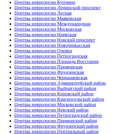
Центры неврологии Купчино
Центры неврологии Ленинский проспект
Центры неврологии Лесная
Центры неврологии Маяковская
Центры неврологии Международная
Центры неврологии Московская
Центры неврологии Нарвская
Центры неврологии Невский проспект
Центры неврологии Новочеркасская
Центры неврологии Озерки
Центры неврологии Петроградская
Центры неврологии Площадь Восстания
Центры неврологии Приморская
Центры неврологии Фрунзенская
Центры неврологии Чернышевская
Центры неврологии Адмиралтейский район
Центры неврологии Выборгский район
Центры неврологии Кировский район
Центры неврологии Красносельский район
Центры неврологии Московский район
Центры неврологии Невский район
Центры неврологии Петроградский район
Центры неврологии Приморский район
Центры неврологии Фрунзенский район
Центры неврологии Центральный район