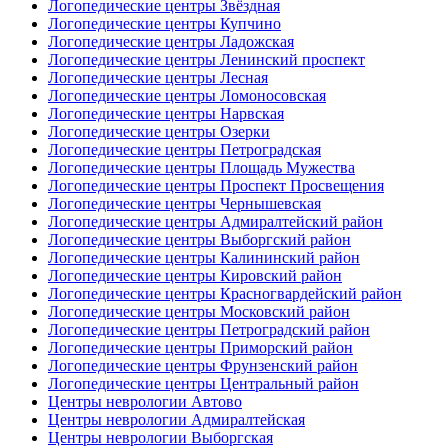
Логопедические центры Звёздная
Логопедические центры Купчино
Логопедические центры Ладожская
Логопедические центры Ленинский проспект
Логопедические центры Лесная
Логопедические центры Ломоносовская
Логопедические центры Нарвская
Логопедические центры Озерки
Логопедические центры Петроградская
Логопедические центры Площадь Мужества
Логопедические центры Проспект Просвещения
Логопедические центры Чернышевская
Логопедические центры Адмиралтейский район
Логопедические центры Выборгский район
Логопедические центры Калининский район
Логопедические центры Кировский район
Логопедические центры Красногвардейский район
Логопедические центры Московский район
Логопедические центры Петроградский район
Логопедические центры Приморский район
Логопедические центры Фрунзенский район
Логопедические центры Центральный район
Центры неврологии Автово
Центры неврологии Адмиралтейская
Центры неврологии Выборгская