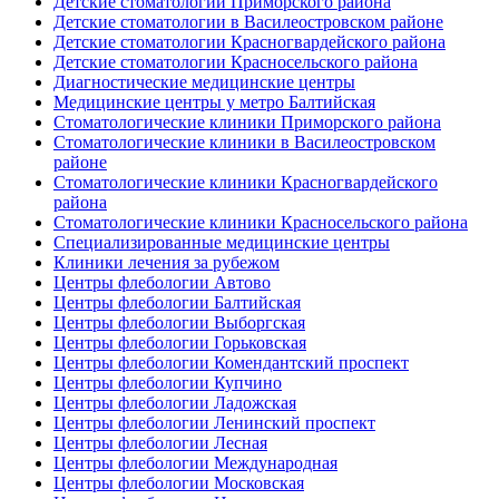
Детские стоматологии Приморского района
Детские стоматологии в Василеостровском районе
Детские стоматологии Красногвардейского района
Детские стоматологии Красносельского района
Диагностические медицинские центры
Медицинские центры у метро Балтийская
Стоматологические клиники Приморского района
Стоматологические клиники в Василеостровском
районе
Стоматологические клиники Красногвардейского
района
Стоматологические клиники Красносельского района
Специализированные медицинские центры
Клиники лечения за рубежом
Центры флебологии Автово
Центры флебологии Балтийская
Центры флебологии Выборгская
Центры флебологии Горьковская
Центры флебологии Комендантский проспект
Центры флебологии Купчино
Центры флебологии Ладожская
Центры флебологии Ленинский проспект
Центры флебологии Лесная
Центры флебологии Международная
Центры флебологии Московская