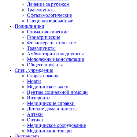
Лечение за рубежом
Травмпункты
Офтальмологические
Специализированные
Поликлиники
Стоматологические
Гериатрические
Физиотерапевтические
Травмпункты
Амбулатории и медпункты
Молодежные консультации
Общего профиля
Спец. учреждения
Скорая помощь
Морги
Медицинское такси
Центры социальной помощи
Интернаты
Медицинские справки
Детские дома и приюты
Аптеки
Оптика
Медицинское оборудование
Медицинские товары
Диспансеры