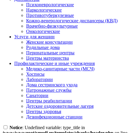
Психоневрологические
Наркологические
Противотуберкулезные
Кожно-венерологические диспансеры (КВД)
Врачебно-физкультурные
Онкологические
Услуги для женщин
Женские консультации
Родильные дома
Перинатальные центры
Центры материнства
Профилактические и иные учреждения
Медико-санитарные части (МСЧ)
Хосписы
Лаборатории
Дома сестринского ухода
Патронажные службы
Санатории
Центры реабилитации
Детские оздоровительные лагеря
Центры здоровья
Дезинфекционные станции
Notice
: Undefined variable: type_title in
/www/wwwroot/vmedi.ru/templates/chanks/header.php
on line