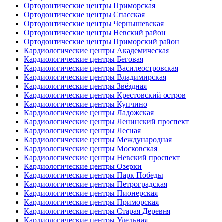
Ортодонтические центры Приморская
Ортодонтические центры Спасская
Ортодонтические центры Чернышевская
Ортодонтические центры Невский район
Ортодонтические центры Приморский район
Кардиологические центры Академическая
Кардиологические центры Беговая
Кардиологические центры Василеостровская
Кардиологические центры Владимирская
Кардиологические центры Звёздная
Кардиологические центры Крестовский остров
Кардиологические центры Купчино
Кардиологические центры Ладожская
Кардиологические центры Ленинский проспект
Кардиологические центры Лесная
Кардиологические центры Международная
Кардиологические центры Московская
Кардиологические центры Невский проспект
Кардиологические центры Озерки
Кардиологические центры Парк Победы
Кардиологические центры Петроградская
Кардиологические центры Пионерская
Кардиологические центры Приморская
Кардиологические центры Старая Деревня
Кардиологические центры Удельная