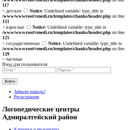
117
>
детские
Notice
: Undefined variable: type_title in
/www/wwwroot/vmedi.ru/templates/chanks/header.php
on line
121
>
взрослые
Notice
: Undefined variable: type_title in
/www/wwwroot/vmedi.ru/templates/chanks/header.php
on line
125
>
государственные
Notice
: Undefined variable: type_title in
/www/wwwroot/vmedi.ru/templates/chanks/header.php
on line
129
>
частные
Вход для пользователя
Забыли пароль?
Регистрация
Логопедические центры
Адмиралтейский район
Клиники и медцентры