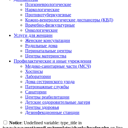
Психоневрологические
Наркологические
Противотуберкулезные
Кожно-венерологические диспансеры (КВД)
Врачебно-физкультурные
Онкологические
Услуги для женщин
Женские консультации
Родильные дома
Перинатальные центры
Центры материнства
Профилактические и иные учреждения
Медико-санитарные части (МСЧ)
Хосписы
Лаборатории
Дома сестринского ухода
Патронажные службы
Санатории
Центры реабилитации
Детские оздоровительные лагеря
Центры здоровья
Дезинфекционные станции
Notice
: Undefined variable: type_title in
/www/wwwroot/vmedi.ru/templates/chanks/header.php
on line