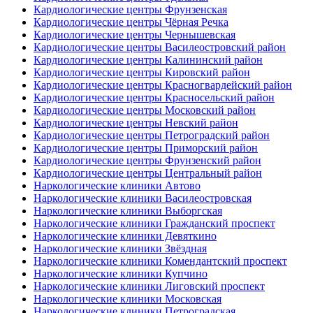
Кардиологические центры Фрунзенская
Кардиологические центры Чёрная Речка
Кардиологические центры Чернышевская
Кардиологические центры Василеостровский район
Кардиологические центры Калининский район
Кардиологические центры Кировский район
Кардиологические центры Красногвардейский район
Кардиологические центры Красносельский район
Кардиологические центры Московский район
Кардиологические центры Невский район
Кардиологические центры Петроградский район
Кардиологические центры Приморский район
Кардиологические центры Фрунзенский район
Кардиологические центры Центральный район
Наркологические клиники Автово
Наркологические клиники Василеостровская
Наркологические клиники Выборгская
Наркологические клиники Гражданский проспект
Наркологические клиники Девяткино
Наркологические клиники Звёздная
Наркологические клиники Комендантский проспект
Наркологические клиники Купчино
Наркологические клиники Лиговский проспект
Наркологические клиники Московская
Наркологические клиники Петроградская