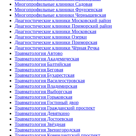
Многопрофильные клиники Садовая
Многопрофильные клиники Фрунзенская
Многопрофильные клиники Чернышевская
Диагностические клиники Московский район
Диагностические клиники Приморский район
Диагностические клиники Московская
Диагностические клиники Озерки
Диагностические клиники Приморская
Диагностические клиники Чёрная Речка
Травматология Автово
Травматология Академическая
Травматология Балтийская
Травматология Беговая
Травматология Бухарестская
Травматология Василеостровская
Травматология Владимирская
Травматология Выборгская
Травматология Горьковская
Травматология Гостиный двор
Травматология Гражданский проспект
Травматология Девяткино
Травматология Достоевская
Травматология Звёздная
Травматология Звенигородская
Травматология Комендантский проспект