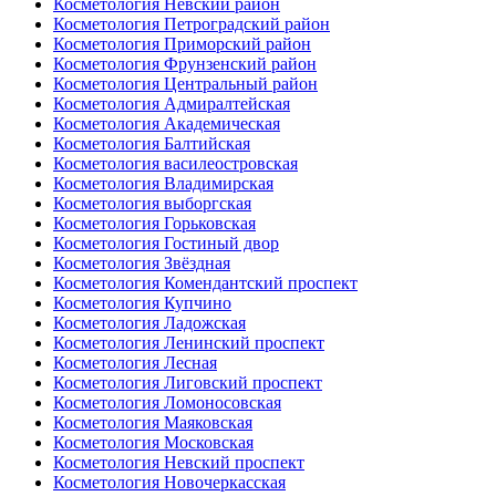
Косметология Невский район
Косметология Петроградский район
Косметология Приморский район
Косметология Фрунзенский район
Косметология Центральный район
Косметология Адмиралтейская
Косметология Академическая
Косметология Балтийская
Косметология василеостровская
Косметология Владимирская
Косметология выборгская
Косметология Горьковская
Косметология Гостиный двор
Косметология Звёздная
Косметология Комендантский проспект
Косметология Купчино
Косметология Ладожская
Косметология Ленинский проспект
Косметология Лесная
Косметология Лиговский проспект
Косметология Ломоносовская
Косметология Маяковская
Косметология Московская
Косметология Невский проспект
Косметология Новочеркасская