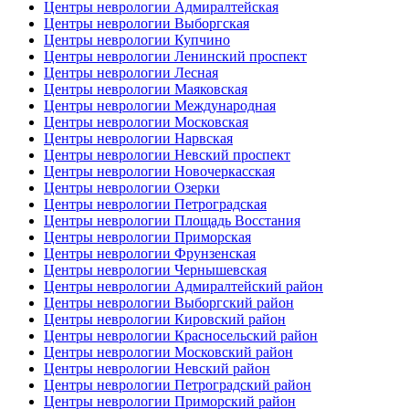
Центры неврологии Адмиралтейская
Центры неврологии Выборгская
Центры неврологии Купчино
Центры неврологии Ленинский проспект
Центры неврологии Лесная
Центры неврологии Маяковская
Центры неврологии Международная
Центры неврологии Московская
Центры неврологии Нарвская
Центры неврологии Невский проспект
Центры неврологии Новочеркасская
Центры неврологии Озерки
Центры неврологии Петроградская
Центры неврологии Площадь Восстания
Центры неврологии Приморская
Центры неврологии Фрунзенская
Центры неврологии Чернышевская
Центры неврологии Адмиралтейский район
Центры неврологии Выборгский район
Центры неврологии Кировский район
Центры неврологии Красносельский район
Центры неврологии Московский район
Центры неврологии Невский район
Центры неврологии Петроградский район
Центры неврологии Приморский район