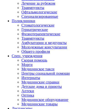
Лечение за рубежом
Травмпункты
Офтальмологические
Специализированные
Поликлиники
Стоматологические
Гериатрические
Физиотерапевтические
Травмпункты
Амбулатории и медпункты
Молодежные консультации
Общего профиля
Спец. учреждения
Скорая помощь
Морги
Медицинское такси
Центры социальной помощи
Интернаты
Медицинские справки
Детские дома и приюты
Аптеки
Оптика
Медицинское оборудование
Медицинские товары
Диспансеры