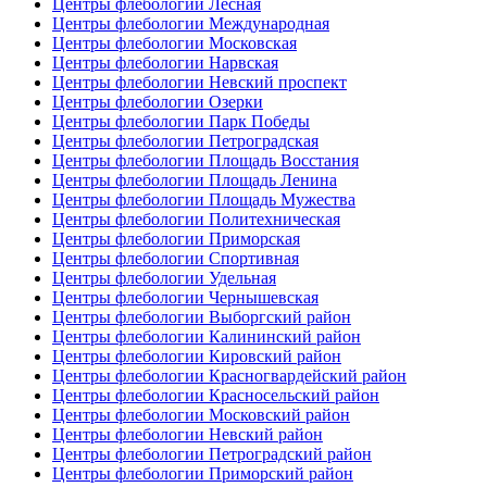
Центры флебологии Лесная
Центры флебологии Международная
Центры флебологии Московская
Центры флебологии Нарвская
Центры флебологии Невский проспект
Центры флебологии Озерки
Центры флебологии Парк Победы
Центры флебологии Петроградская
Центры флебологии Площадь Восстания
Центры флебологии Площадь Ленина
Центры флебологии Площадь Мужества
Центры флебологии Политехническая
Центры флебологии Приморская
Центры флебологии Спортивная
Центры флебологии Удельная
Центры флебологии Чернышевская
Центры флебологии Выборгский район
Центры флебологии Калининский район
Центры флебологии Кировский район
Центры флебологии Красногвардейский район
Центры флебологии Красносельский район
Центры флебологии Московский район
Центры флебологии Невский район
Центры флебологии Петроградский район
Центры флебологии Приморский район