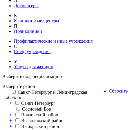
Д
Диспансеры
К
Клиники и медцентры
П
Поликлиники
Профилактические и иные учреждения
С
Спец. учреждения
У
Услуги для женщин
Выберите подспециализацию
Выберите район
Сбросить
+
Санкт-Петербург и Ленинградская
область
+
Санкт-Петербург
Сосновый Бор
+
Волховский район
+
Всеволожский район
+
Выборгский район