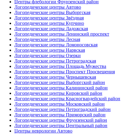
Центры флебологии Фрунзенский район
Логопедические центры Автово
Логопедические центры Выборгская
Логопедические центры Звёздная
Логопедические центры Купчино
Логопедические центры Ладожская
Логопедические центры Ленинский проспект
Логопедические центры Лесная
Логопедические центры Ломоносовская
Логопедические центры Нарвская
Логопедические центры Озерки
Логопедические центры Петроградская
Логопедические центры Площадь Мужества
Логопедические центры Проспект Просвещения
Логопедические центры Чернышевская
Логопедические центры Выборгский район
Логопедические центры Калининский район
Логопедические центры Кировский район
Логопедические центры Красногвардейский район
Логопедические центры Московский район
Логопедические центры Петроградский район
Логопедические центры Приморский район
Логопедические центры Фрунзенский район
Логопедические центры Центральный район
Центры неврологии Автово