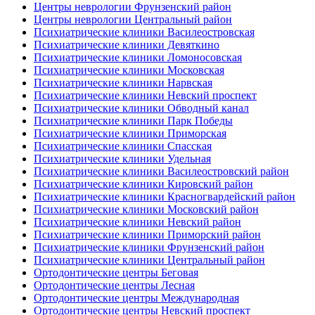
Центры неврологии Фрунзенский район
Центры неврологии Центральный район
Психиатрические клиники Василеостровская
Психиатрические клиники Девяткино
Психиатрические клиники Ломоносовская
Психиатрические клиники Московская
Психиатрические клиники Нарвская
Психиатрические клиники Невский проспект
Психиатрические клиники Обводный канал
Психиатрические клиники Парк Победы
Психиатрические клиники Приморская
Психиатрические клиники Спасская
Психиатрические клиники Удельная
Психиатрические клиники Василеостровский район
Психиатрические клиники Кировский район
Психиатрические клиники Красногвардейский район
Психиатрические клиники Московский район
Психиатрические клиники Невский район
Психиатрические клиники Приморский район
Психиатрические клиники Фрунзенский район
Психиатрические клиники Центральный район
Ортодонтические центры Беговая
Ортодонтические центры Лесная
Ортодонтические центры Международная
Ортодонтические центры Невский проспект