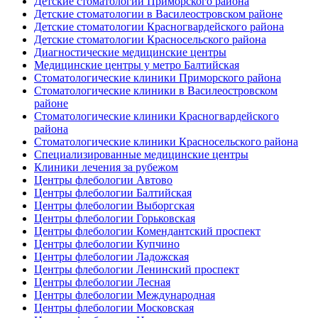
Детские стоматологии Приморского района
Детские стоматологии в Василеостровском районе
Детские стоматологии Красногвардейского района
Детские стоматологии Красносельского района
Диагностические медицинские центры
Медицинские центры у метро Балтийская
Стоматологические клиники Приморского района
Стоматологические клиники в Василеостровском
районе
Стоматологические клиники Красногвардейского
района
Стоматологические клиники Красносельского района
Специализированные медицинские центры
Клиники лечения за рубежом
Центры флебологии Автово
Центры флебологии Балтийская
Центры флебологии Выборгская
Центры флебологии Горьковская
Центры флебологии Комендантский проспект
Центры флебологии Купчино
Центры флебологии Ладожская
Центры флебологии Ленинский проспект
Центры флебологии Лесная
Центры флебологии Международная
Центры флебологии Московская