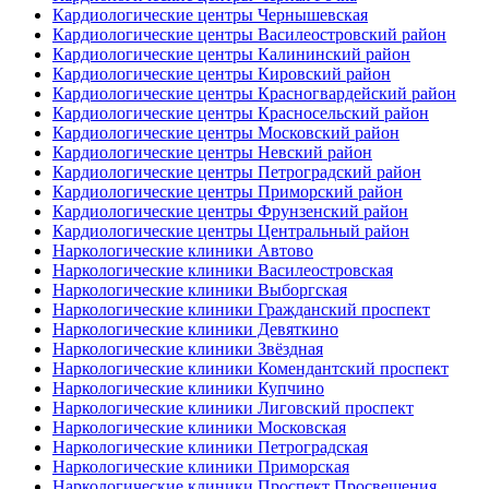
Кардиологические центры Чернышевская
Кардиологические центры Василеостровский район
Кардиологические центры Калининский район
Кардиологические центры Кировский район
Кардиологические центры Красногвардейский район
Кардиологические центры Красносельский район
Кардиологические центры Московский район
Кардиологические центры Невский район
Кардиологические центры Петроградский район
Кардиологические центры Приморский район
Кардиологические центры Фрунзенский район
Кардиологические центры Центральный район
Наркологические клиники Автово
Наркологические клиники Василеостровская
Наркологические клиники Выборгская
Наркологические клиники Гражданский проспект
Наркологические клиники Девяткино
Наркологические клиники Звёздная
Наркологические клиники Комендантский проспект
Наркологические клиники Купчино
Наркологические клиники Лиговский проспект
Наркологические клиники Московская
Наркологические клиники Петроградская
Наркологические клиники Приморская
Наркологические клиники Проспект Просвещения