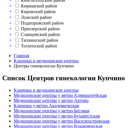
+
Кингисеппский район
+
Киришский район
+
Кировский район
+
Лужский район
+
Подпорожский район
+
Приозерский район
+
Сланцевский район
+
Тихвинский район
+
Тосненский район
Главная
Клиники и медицинские центры
Центры гинекологии Купчино
Список Центров гинекологии Купчино
Клиники и медицинские центры
Медицинские центры у метро Адмиралтейская
Медицинские центры у метро Автово
Клиники у метро Академическая
Медицинские центры у метро Беговая
Медицинские центры у метро Бухарестская
Медицинские центры у метро Василеостровская
Медицинские центры у метро Владимирская