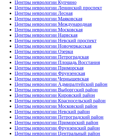
Центры неврологии Купчино
Центры неврологии Ленинский проспект
Центры неврологии Лесная
Центры неврологии Маяковская
Центры неврологии Международная
Центры неврологии Московская
Центры неврологии Нарвская
Центры неврологии Невский проспект
Центры неврологии Новочеркасская
Центры неврологии Озерки
Центры неврологии Петроградская
Центры неврологии Площадь Восстания
Центры неврологии Приморская
Центры неврологии Фрунзенская
Центры неврологии Чернышевская
Центры неврологии Адмиралтейский район
Центры неврологии Выборгский район
Центры неврологии Кировский район
Центры неврологии Красносельский район
Центры неврологии Московский район
Центры неврологии Невский район
Центры неврологии Петроградский район
Центры неврологии Приморский район
Центры неврологии Фрунзенский район
Центры неврологии Центральный район