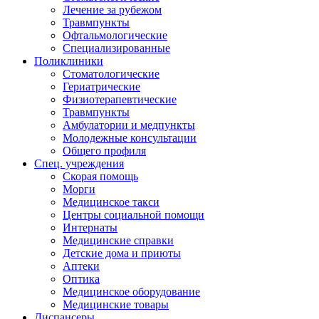
Лечение за рубежом
Травмпункты
Офтальмологические
Специализированные
Поликлиники
Стоматологические
Гериатрические
Физиотерапевтические
Травмпункты
Амбулатории и медпункты
Молодежные консультации
Общего профиля
Спец. учреждения
Скорая помощь
Морги
Медицинское такси
Центры социальной помощи
Интернаты
Медицинские справки
Детские дома и приюты
Аптеки
Оптика
Медицинское оборудование
Медицинские товары
Диспансеры