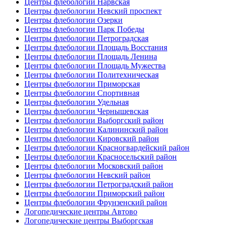
Центры флебологии Нарвская
Центры флебологии Невский проспект
Центры флебологии Озерки
Центры флебологии Парк Победы
Центры флебологии Петроградская
Центры флебологии Площадь Восстания
Центры флебологии Площадь Ленина
Центры флебологии Площадь Мужества
Центры флебологии Политехническая
Центры флебологии Приморская
Центры флебологии Спортивная
Центры флебологии Удельная
Центры флебологии Чернышевская
Центры флебологии Выборгский район
Центры флебологии Калининский район
Центры флебологии Кировский район
Центры флебологии Красногвардейский район
Центры флебологии Красносельский район
Центры флебологии Московский район
Центры флебологии Невский район
Центры флебологии Петроградский район
Центры флебологии Приморский район
Центры флебологии Фрунзенский район
Логопедические центры Автово
Логопедические центры Выборгская