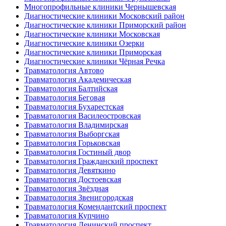
Многопрофильные клиники Чернышевская
Диагностические клиники Московский район
Диагностические клиники Приморский район
Диагностические клиники Московская
Диагностические клиники Озерки
Диагностические клиники Приморская
Диагностические клиники Чёрная Речка
Травматология Автово
Травматология Академическая
Травматология Балтийская
Травматология Беговая
Травматология Бухарестская
Травматология Василеостровская
Травматология Владимирская
Травматология Выборгская
Травматология Горьковская
Травматология Гостиный двор
Травматология Гражданский проспект
Травматология Девяткино
Травматология Достоевская
Травматология Звёздная
Травматология Звенигородская
Травматология Комендантский проспект
Травматология Купчино
Травматология Ленинский проспект