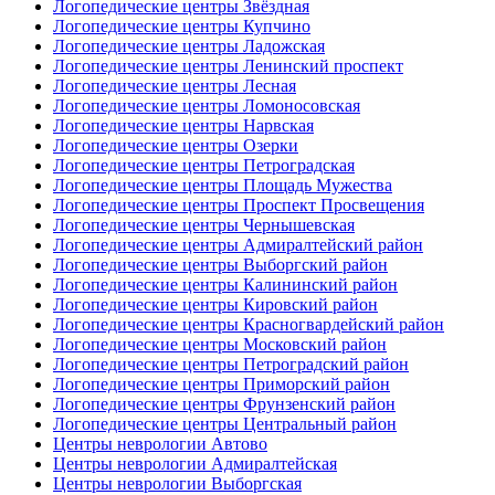
Логопедические центры Звёздная
Логопедические центры Купчино
Логопедические центры Ладожская
Логопедические центры Ленинский проспект
Логопедические центры Лесная
Логопедические центры Ломоносовская
Логопедические центры Нарвская
Логопедические центры Озерки
Логопедические центры Петроградская
Логопедические центры Площадь Мужества
Логопедические центры Проспект Просвещения
Логопедические центры Чернышевская
Логопедические центры Адмиралтейский район
Логопедические центры Выборгский район
Логопедические центры Калининский район
Логопедические центры Кировский район
Логопедические центры Красногвардейский район
Логопедические центры Московский район
Логопедические центры Петроградский район
Логопедические центры Приморский район
Логопедические центры Фрунзенский район
Логопедические центры Центральный район
Центры неврологии Автово
Центры неврологии Адмиралтейская
Центры неврологии Выборгская