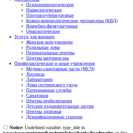
Психоневрологические
Наркологические
Противотуберкулезные
Кожно-венерологические диспансеры (КВД)
Врачебно-физкультурные
Онкологические
Услуги для женщин
Женские консультации
Родильные дома
Перинатальные центры
Центры материнства
Профилактические и иные учреждения
Медико-санитарные части (МСЧ)
Хосписы
Лаборатории
Дома сестринского ухода
Патронажные службы
Санатории
Центры реабилитации
Детские оздоровительные лагеря
Центры здоровья
Дезинфекционные станции
Notice
: Undefined variable: type_title in
/www/wwwroot/vmedi.ru/templates/chanks/header.php
on line