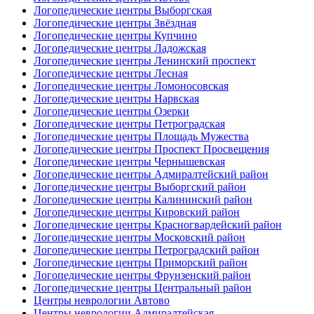
Логопедические центры Выборгская
Логопедические центры Звёздная
Логопедические центры Купчино
Логопедические центры Ладожская
Логопедические центры Ленинский проспект
Логопедические центры Лесная
Логопедические центры Ломоносовская
Логопедические центры Нарвская
Логопедические центры Озерки
Логопедические центры Петроградская
Логопедические центры Площадь Мужества
Логопедические центры Проспект Просвещения
Логопедические центры Чернышевская
Логопедические центры Адмиралтейский район
Логопедические центры Выборгский район
Логопедические центры Калининский район
Логопедические центры Кировский район
Логопедические центры Красногвардейский район
Логопедические центры Московский район
Логопедические центры Петроградский район
Логопедические центры Приморский район
Логопедические центры Фрунзенский район
Логопедические центры Центральный район
Центры неврологии Автово
Центры неврологии Адмиралтейская