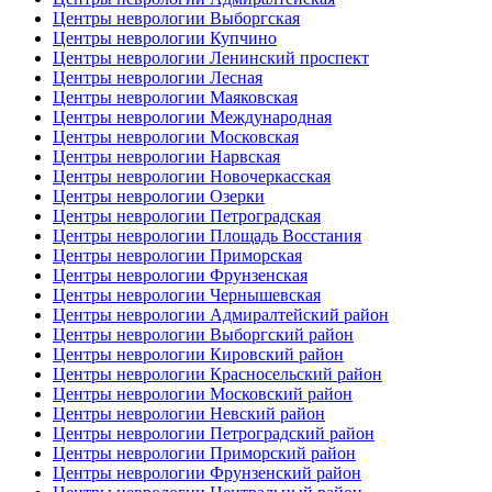
Центры неврологии Выборгская
Центры неврологии Купчино
Центры неврологии Ленинский проспект
Центры неврологии Лесная
Центры неврологии Маяковская
Центры неврологии Международная
Центры неврологии Московская
Центры неврологии Нарвская
Центры неврологии Новочеркасская
Центры неврологии Озерки
Центры неврологии Петроградская
Центры неврологии Площадь Восстания
Центры неврологии Приморская
Центры неврологии Фрунзенская
Центры неврологии Чернышевская
Центры неврологии Адмиралтейский район
Центры неврологии Выборгский район
Центры неврологии Кировский район
Центры неврологии Красносельский район
Центры неврологии Московский район
Центры неврологии Невский район
Центры неврологии Петроградский район
Центры неврологии Приморский район
Центры неврологии Фрунзенский район