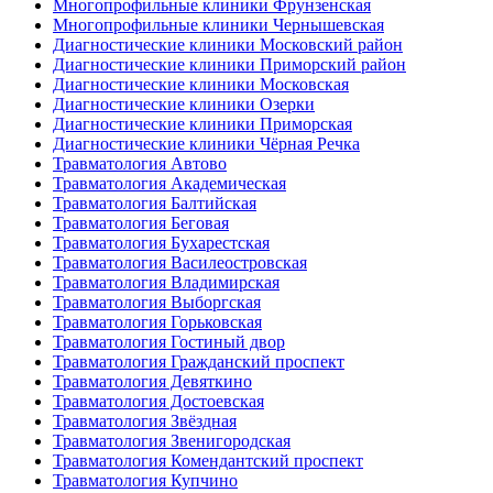
Многопрофильные клиники Фрунзенская
Многопрофильные клиники Чернышевская
Диагностические клиники Московский район
Диагностические клиники Приморский район
Диагностические клиники Московская
Диагностические клиники Озерки
Диагностические клиники Приморская
Диагностические клиники Чёрная Речка
Травматология Автово
Травматология Академическая
Травматология Балтийская
Травматология Беговая
Травматология Бухарестская
Травматология Василеостровская
Травматология Владимирская
Травматология Выборгская
Травматология Горьковская
Травматология Гостиный двор
Травматология Гражданский проспект
Травматология Девяткино
Травматология Достоевская
Травматология Звёздная
Травматология Звенигородская
Травматология Комендантский проспект
Травматология Купчино