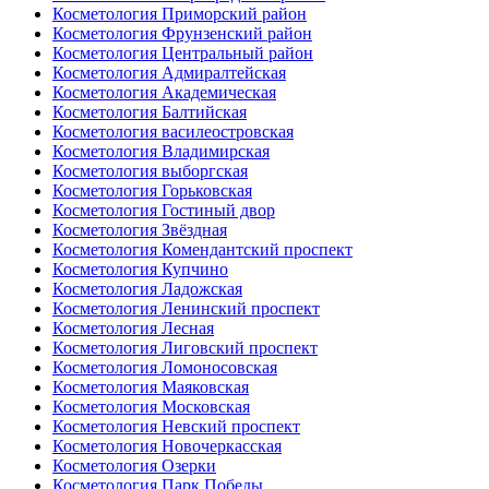
Косметология Приморский район
Косметология Фрунзенский район
Косметология Центральный район
Косметология Адмиралтейская
Косметология Академическая
Косметология Балтийская
Косметология василеостровская
Косметология Владимирская
Косметология выборгская
Косметология Горьковская
Косметология Гостиный двор
Косметология Звёздная
Косметология Комендантский проспект
Косметология Купчино
Косметология Ладожская
Косметология Ленинский проспект
Косметология Лесная
Косметология Лиговский проспект
Косметология Ломоносовская
Косметология Маяковская
Косметология Московская
Косметология Невский проспект
Косметология Новочеркасская
Косметология Озерки
Косметология Парк Победы