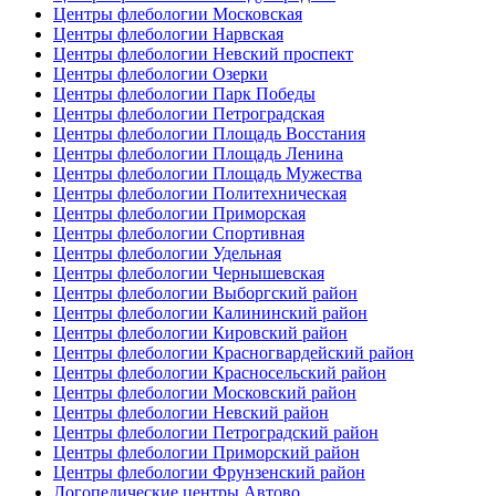
Центры флебологии Московская
Центры флебологии Нарвская
Центры флебологии Невский проспект
Центры флебологии Озерки
Центры флебологии Парк Победы
Центры флебологии Петроградская
Центры флебологии Площадь Восстания
Центры флебологии Площадь Ленина
Центры флебологии Площадь Мужества
Центры флебологии Политехническая
Центры флебологии Приморская
Центры флебологии Спортивная
Центры флебологии Удельная
Центры флебологии Чернышевская
Центры флебологии Выборгский район
Центры флебологии Калининский район
Центры флебологии Кировский район
Центры флебологии Красногвардейский район
Центры флебологии Красносельский район
Центры флебологии Московский район
Центры флебологии Невский район
Центры флебологии Петроградский район
Центры флебологии Приморский район
Центры флебологии Фрунзенский район
Логопедические центры Автово