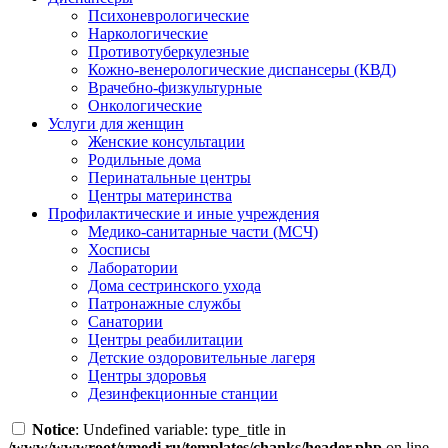
Психоневрологические
Наркологические
Противотуберкулезные
Кожно-венерологические диспансеры (КВД)
Врачебно-физкультурные
Онкологические
Услуги для женщин
Женские консультации
Родильные дома
Перинатальные центры
Центры материнства
Профилактические и иные учреждения
Медико-санитарные части (МСЧ)
Хосписы
Лаборатории
Дома сестринского ухода
Патронажные службы
Санатории
Центры реабилитации
Детские оздоровительные лагеря
Центры здоровья
Дезинфекционные станции
Notice
: Undefined variable: type_title in
/www/wwwroot/vmedi.ru/templates/chanks/header.php
on line