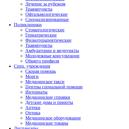
Лечение за рубежом
Травмпункты
Офтальмологические
Специализированные
Поликлиники
Стоматологические
Гериатрические
Физиотерапевтические
Травмпункты
Амбулатории и медпункты
Молодежные консультации
Общего профиля
Спец. учреждения
Скорая помощь
Морги
Медицинское такси
Центры социальной помощи
Интернаты
Медицинские справки
Детские дома и приюты
Аптеки
Оптика
Медицинское оборудование
Медицинские товары
Диспансеры