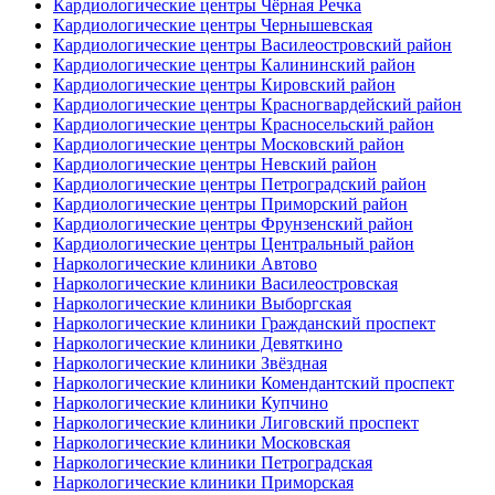
Кардиологические центры Чёрная Речка
Кардиологические центры Чернышевская
Кардиологические центры Василеостровский район
Кардиологические центры Калининский район
Кардиологические центры Кировский район
Кардиологические центры Красногвардейский район
Кардиологические центры Красносельский район
Кардиологические центры Московский район
Кардиологические центры Невский район
Кардиологические центры Петроградский район
Кардиологические центры Приморский район
Кардиологические центры Фрунзенский район
Кардиологические центры Центральный район
Наркологические клиники Автово
Наркологические клиники Василеостровская
Наркологические клиники Выборгская
Наркологические клиники Гражданский проспект
Наркологические клиники Девяткино
Наркологические клиники Звёздная
Наркологические клиники Комендантский проспект
Наркологические клиники Купчино
Наркологические клиники Лиговский проспект
Наркологические клиники Московская
Наркологические клиники Петроградская
Наркологические клиники Приморская