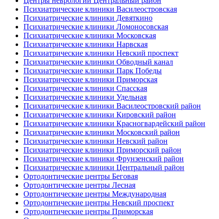
Центры неврологии Центральный район
Психиатрические клиники Василеостровская
Психиатрические клиники Девяткино
Психиатрические клиники Ломоносовская
Психиатрические клиники Московская
Психиатрические клиники Нарвская
Психиатрические клиники Невский проспект
Психиатрические клиники Обводный канал
Психиатрические клиники Парк Победы
Психиатрические клиники Приморская
Психиатрические клиники Спасская
Психиатрические клиники Удельная
Психиатрические клиники Василеостровский район
Психиатрические клиники Кировский район
Психиатрические клиники Красногвардейский район
Психиатрические клиники Московский район
Психиатрические клиники Невский район
Психиатрические клиники Приморский район
Психиатрические клиники Фрунзенский район
Психиатрические клиники Центральный район
Ортодонтические центры Беговая
Ортодонтические центры Лесная
Ортодонтические центры Международная
Ортодонтические центры Невский проспект
Ортодонтические центры Приморская