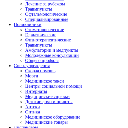
Лечение за рубежом
Травмпункты
Офтальмологические
Специализированные
Поликлиники
Стоматологические
Гериатрические
Физиотерапевтические
Травмпункты
Амбулатории и медпункты
Молодежные консультации
Общего профиля
Спец. учреждения
Скорая помощь
Морги
Медицинское такси
Центры социальной помощи
Интернаты
Медицинские справки
Детские дома и приюты
Аптеки
Оптика
Медицинское оборудование
Медицинские товары
Диспансеры