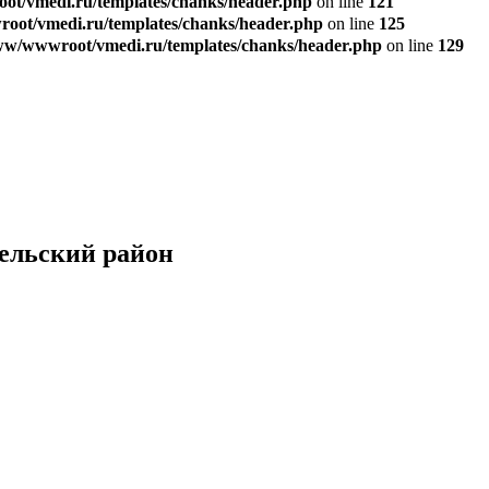
t/vmedi.ru/templates/chanks/header.php
on line
121
ot/vmedi.ru/templates/chanks/header.php
on line
125
w/wwwroot/vmedi.ru/templates/chanks/header.php
on line
129
ельский район