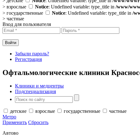
>
детские
Notice
: Undefined variable: type_title in
/www/wwwroo
>
взрослые
Notice
: Undefined variable: type_title in
/www/wwwro
>
государственные
Notice
: Undefined variable: type_title in
/ww
>
частные
Вход для пользователя
Забыли пароль?
Регистрация
Офтальмологические клиники Краснос
Клиники и медцентры
Подспециализация
детские
взрослые
государственные
частные
Метро
Применить
Сбросить
Автово