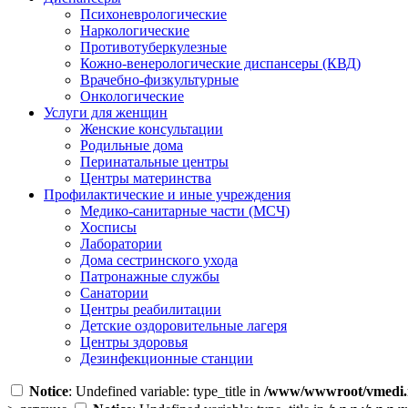
Психоневрологические
Наркологические
Противотуберкулезные
Кожно-венерологические диспансеры (КВД)
Врачебно-физкультурные
Онкологические
Услуги для женщин
Женские консультации
Родильные дома
Перинатальные центры
Центры материнства
Профилактические и иные учреждения
Медико-санитарные части (МСЧ)
Хосписы
Лаборатории
Дома сестринского ухода
Патронажные службы
Санатории
Центры реабилитации
Детские оздоровительные лагеря
Центры здоровья
Дезинфекционные станции
Notice
: Undefined variable: type_title in
/www/wwwroot/vmedi.r