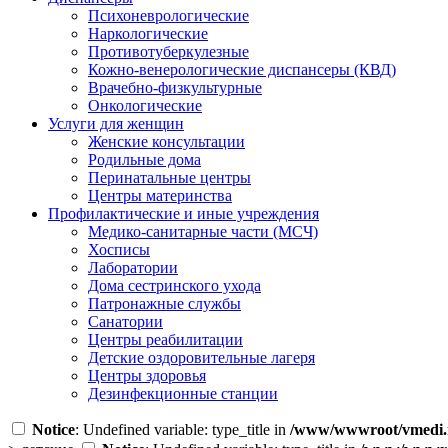
Психоневрологические
Наркологические
Противотуберкулезные
Кожно-венерологические диспансеры (КВД)
Врачебно-физкультурные
Онкологические
Услуги для женщин
Женские консультации
Родильные дома
Перинатальные центры
Центры материнства
Профилактические и иные учреждения
Медико-санитарные части (МСЧ)
Хосписы
Лаборатории
Дома сестринского ухода
Патронажные службы
Санатории
Центры реабилитации
Детские оздоровительные лагеря
Центры здоровья
Дезинфекционные станции
Notice
: Undefined variable: type_title in
/www/wwwroot/vmedi.r