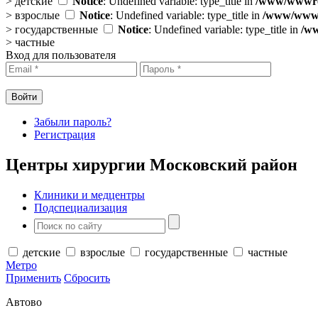
>
детские
Notice
: Undefined variable: type_title in
/www/wwwroo
>
взрослые
Notice
: Undefined variable: type_title in
/www/wwwro
>
государственные
Notice
: Undefined variable: type_title in
/ww
>
частные
Вход для пользователя
Забыли пароль?
Регистрация
Центры хирургии Московский район
Клиники и медцентры
Подспециализация
детские
взрослые
государственные
частные
Метро
Применить
Сбросить
Автово