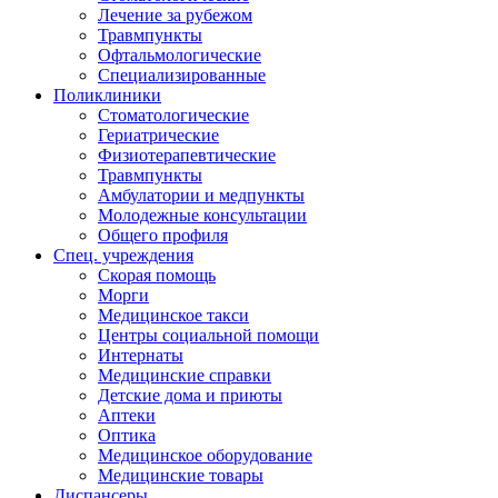
Лечение за рубежом
Травмпункты
Офтальмологические
Специализированные
Поликлиники
Стоматологические
Гериатрические
Физиотерапевтические
Травмпункты
Амбулатории и медпункты
Молодежные консультации
Общего профиля
Спец. учреждения
Скорая помощь
Морги
Медицинское такси
Центры социальной помощи
Интернаты
Медицинские справки
Детские дома и приюты
Аптеки
Оптика
Медицинское оборудование
Медицинские товары
Диспансеры